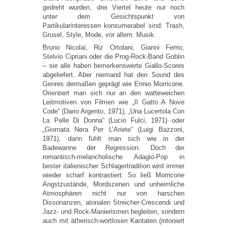
gedreht wurden, drei Viertel heute nur noch
unter dem Gesichtspunkt von
Partikularinteressen konsumerabel sind: Trash,
Grusel, Style, Mode, vor allem: Musik.
Bruno Nicolai, Riz Ortolani, Gianni Ferrio,
Stelvio Cipriani oder die Prog-Rock-Band Goblin
– sie alle haben bemerkenswerte Giallo-Scores
abgeliefert. Aber niemand hat den Sound des
Genres dermaßen geprägt wie Ennio Morricone.
Orientiert man sich nur an den watteweichen
Leitmotiven von Filmen wie „Il Gatto A Nove
Code“ (Dario Argento, 1971), „Una Lucertola Con
La Pelle Di Donna“ (Lucio Fulci, 1971) oder
„Giornata Nera Per L’Ariete“ (Luigi Bazzoni,
1971), dann fühlt man sich wie in der
Badewanne der Regression. Doch der
romantisch-melancholische Adagio-Pop in
bester italienischer Schlagertradition wird immer
wieder scharf kontrastiert. So ließ Morricone
Angstzustände, Mordszenen und unheimliche
Atmosphären nicht nur von harschen
Dissonanzen, atonalen Streicher-Crescendi und
Jazz- und Rock-Manierismen begleiten, sondern
auch mit ätherisch-wortlosen Kantaten (intoniert