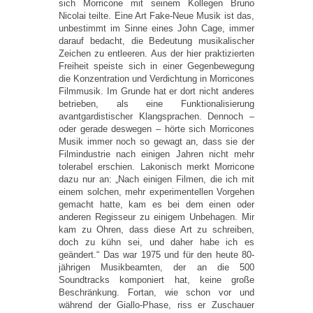
sich Morricone mit seinem Kollegen Bruno
Nicolai teilte. Eine Art Fake-Neue Musik ist das,
unbestimmt im Sinne eines John Cage, immer
darauf bedacht, die Bedeutung musikalischer
Zeichen zu entleeren. Aus der hier praktizierten
Freiheit speiste sich in einer Gegenbewegung
die Konzentration und Verdichtung in Morricones
Filmmusik. Im Grunde hat er dort nicht anderes
betrieben, als eine Funktionalisierung
avantgardistischer Klangsprachen. Dennoch –
oder gerade deswegen – hörte sich Morricones
Musik immer noch so gewagt an, dass sie der
Filmindustrie nach einigen Jahren nicht mehr
tolerabel erschien. Lakonisch merkt Morricone
dazu nur an: „Nach einigen Filmen, die ich mit
einem solchen, mehr experimentellen Vorgehen
gemacht hatte, kam es bei dem einen oder
anderen Regisseur zu einigem Unbehagen. Mir
kam zu Ohren, dass diese Art zu schreiben,
doch zu kühn sei, und daher habe ich es
geändert.“ Das war 1975 und für den heute 80-
jährigen Musikbeamten, der an die 500
Soundtracks komponiert hat, keine große
Beschränkung. Fortan, wie schon vor und
während der Giallo-Phase, riss er Zuschauer