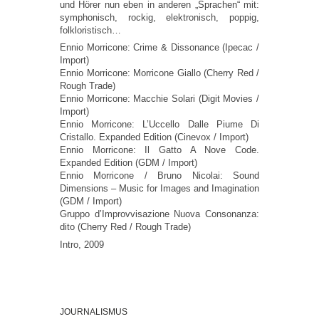
und Hörer nun eben in anderen „Sprachen“ mit:
symphonisch, rockig, elektronisch, poppig,
folkloristisch…
Ennio Morricone: Crime & Dissonance (Ipecac /
Import)
Ennio Morricone: Morricone Giallo (Cherry Red /
Rough Trade)
Ennio Morricone: Macchie Solari (Digit Movies /
Import)
Ennio Morricone: L’Uccello Dalle Piume Di
Cristallo. Expanded Edition (Cinevox / Import)
Ennio Morricone: Il Gatto A Nove Code.
Expanded Edition (GDM / Import)
Ennio Morricone / Bruno Nicolai: Sound
Dimensions – Music for Images and Imagination
(GDM / Import)
Gruppo d’Improvvisazione Nuova Consonanza:
dito (Cherry Red / Rough Trade)
Intro, 2009
JOURNALISMUS