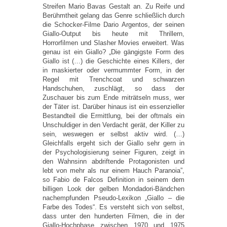
Streifen Mario Bavas Gestalt an. Zu Reife und
Berühmtheit gelang das Genre schließlich durch
die Schocker-Filme Dario Argentos, der seinen
Giallo-Output bis heute mit Thrillern,
Horrorfilmen und Slasher Movies erweitert. Was
genau ist ein Giallo? „Die gängigste Form des
Giallo ist (…) die Geschichte eines Killers, der
in maskierter oder vermummter Form, in der
Regel mit Trenchcoat und schwarzen
Handschuhen, zuschlägt, so dass der
Zuschauer bis zum Ende miträtseln muss, wer
der Täter ist. Darüber hinaus ist ein essenzieller
Bestandteil die Ermittlung, bei der oftmals ein
Unschuldiger in den Verdacht gerät, der Killer zu
sein, weswegen er selbst aktiv wird. (…)
Gleichfalls ergeht sich der Giallo sehr gern in
der Psychologisierung seiner Figuren, zeigt in
den Wahnsinn abdriftende Protagonisten und
lebt von mehr als nur einem Hauch Paranoia”,
so Fabio de Falcos Definition in seinem dem
billigen Look der gelben Mondadori-Bändchen
nachempfunden Pseudo-Lexikon „Giallo – die
Farbe des Todes“. Es versteht sich von selbst,
dass unter den hunderten Filmen, die in der
Giallo-Hochphase zwischen 1970 und 1975