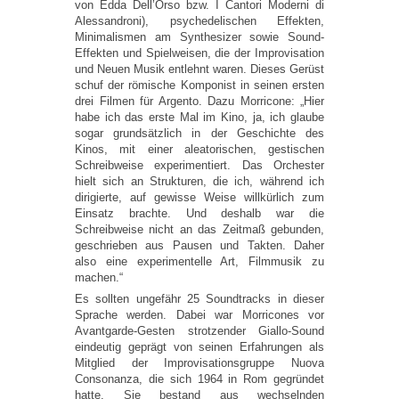
von Edda Dell’Orso bzw. I Cantori Moderni di
Alessandroni), psychedelischen Effekten,
Minimalismen am Synthesizer sowie Sound-
Effekten und Spielweisen, die der Improvisation
und Neuen Musik entlehnt waren. Dieses Gerüst
schuf der römische Komponist in seinen ersten
drei Filmen für Argento. Dazu Morricone: „Hier
habe ich das erste Mal im Kino, ja, ich glaube
sogar grundsätzlich in der Geschichte des
Kinos, mit einer aleatorischen, gestischen
Schreibweise experimentiert. Das Orchester
hielt sich an Strukturen, die ich, während ich
dirigierte, auf gewisse Weise willkürlich zum
Einsatz brachte. Und deshalb war die
Schreibweise nicht an das Zeitmaß gebunden,
geschrieben aus Pausen und Takten. Daher
also eine experimentelle Art, Filmmusik zu
machen.“
Es sollten ungefähr 25 Soundtracks in dieser
Sprache werden. Dabei war Morricones vor
Avantgarde-Gesten strotzender Giallo-Sound
eindeutig geprägt von seinen Erfahrungen als
Mitglied der Improvisationsgruppe Nuova
Consonanza, die sich 1964 in Rom gegründet
hatte. Sie bestand aus wechselnden