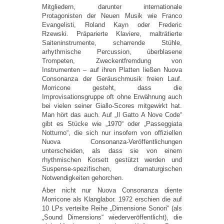
Mitgliedern, darunter internationale
Protagonisten der Neuen Musik wie Franco
Evangelisti, Roland Kayn oder Frederic
Rzewski. Präparierte Klaviere, malträtierte
Saiteninstrumente, scharrende Stühle,
arhythmische Percussion, überblasene
Trompeten, Zweckentfremdung von
Instrumenten – auf ihren Platten ließen Nuova
Consonanza der Geräuschmusik freien Lauf.
Morricone gesteht, dass die
Improvisationsgruppe oft ohne Erwähnung auch
bei vielen seiner Giallo-Scores mitgewirkt hat.
Man hört das auch. Auf „Il Gatto A Nove Code“
gibt es Stücke wie „1970“ oder „Passeggiata
Notturno“, die sich nur insofern von offiziellen
Nuova Consonanza-Veröffentlichungen
unterscheiden, als dass sie von einem
rhythmischen Korsett gestützt werden und
Suspense-spezifischen, dramaturgischen
Notwendigkeiten gehorchen.
Aber nicht nur Nuova Consonanza diente
Morricone als Klanglabor. 1972 erschien die auf
10 LPs verteilte Reihe „Dimensione Sonori“ (als
„Sound Dimensions“ wiederveröffentlicht), die