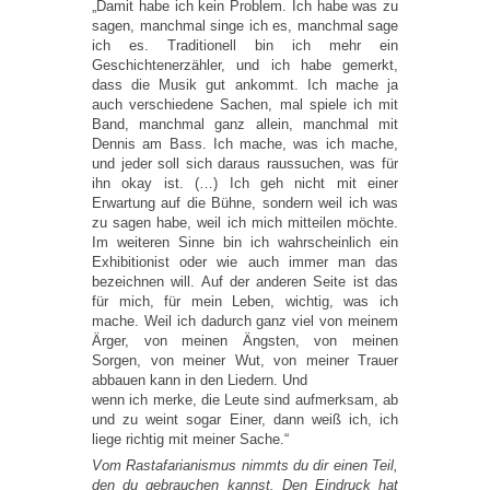
„Damit habe ich kein Problem. Ich habe was zu
sagen, manchmal singe ich es, manchmal sage
ich es. Traditionell bin ich mehr ein
Geschichtenerzähler, und ich habe gemerkt,
dass die Musik gut ankommt. Ich mache ja
auch verschiedene Sachen, mal spiele ich mit
Band, manchmal ganz allein, manchmal mit
Dennis am Bass. Ich mache, was ich mache,
und jeder soll sich daraus raussuchen, was für
ihn okay ist. (…) Ich geh nicht mit einer
Erwartung auf die Bühne, sondern weil ich was
zu sagen habe, weil ich mich mitteilen möchte.
Im weiteren Sinne bin ich wahrscheinlich ein
Exhibitionist oder wie auch immer man das
bezeichnen will. Auf der anderen Seite ist das
für mich, für mein Leben, wichtig, was ich
mache. Weil ich dadurch ganz viel von meinem
Ärger, von meinen Ängsten, von meinen
Sorgen, von meiner Wut, von meiner Trauer
abbauen kann in den Liedern. Und
wenn ich merke, die Leute sind aufmerksam, ab
und zu weint sogar Einer, dann weiß ich, ich
liege richtig mit meiner Sache.“
Vom Rastafarianismus nimmts du dir einen Teil,
den du gebrauchen kannst. Den Eindruck hat