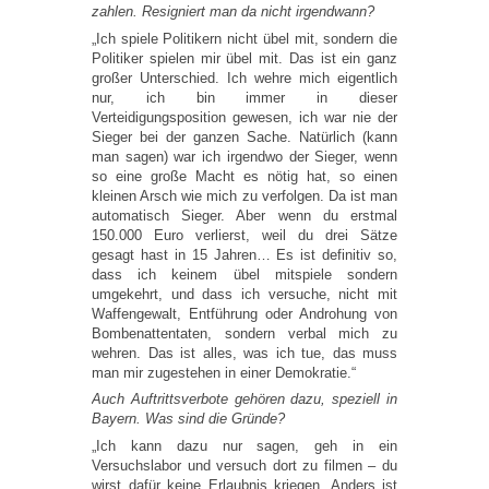
zahlen. Resigniert man da nicht irgendwann?
„Ich spiele Politikern nicht übel mit, sondern die
Politiker spielen mir übel mit. Das ist ein ganz
großer Unterschied. Ich wehre mich eigentlich
nur, ich bin immer in dieser
Verteidigungsposition gewesen, ich war nie der
Sieger bei der ganzen Sache. Natürlich (kann
man sagen) war ich irgendwo der Sieger, wenn
so eine große Macht es nötig hat, so einen
kleinen Arsch wie mich zu verfolgen. Da ist man
automatisch Sieger. Aber wenn du erstmal
150.000 Euro verlierst, weil du drei Sätze
gesagt hast in 15 Jahren… Es ist definitiv so,
dass ich keinem übel mitspiele sondern
umgekehrt, und dass ich versuche, nicht mit
Waffengewalt, Entführung oder Androhung von
Bombenattentaten, sondern verbal mich zu
wehren. Das ist alles, was ich tue, das muss
man mir zugestehen in einer Demokratie.“
Auch Auftrittsverbote gehören dazu, speziell in
Bayern. Was sind die Gründe?
„Ich kann dazu nur sagen, geh in ein
Versuchslabor und versuch dort zu filmen – du
wirst dafür keine Erlaubnis kriegen. Anders ist