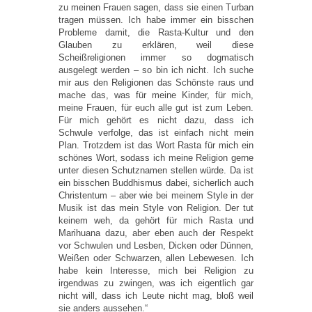
zu meinen Frauen sagen, dass sie einen Turban
tragen müssen. Ich habe immer ein bisschen
Probleme damit, die Rasta-Kultur und den
Glauben zu erklären, weil diese
Scheißreligionen immer so dogmatisch
ausgelegt werden – so bin ich nicht. Ich suche
mir aus den Religionen das Schönste raus und
mache das, was für meine Kinder, für mich,
meine Frauen, für euch alle gut ist zum Leben.
Für mich gehört es nicht dazu, dass ich
Schwule verfolge, das ist einfach nicht mein
Plan. Trotzdem ist das Wort Rasta für mich ein
schönes Wort, sodass ich meine Religion gerne
unter diesen Schutznamen stellen würde. Da ist
ein bisschen Buddhismus dabei, sicherlich auch
Christentum – aber wie bei meinem Style in der
Musik ist das mein Style von Religion. Der tut
keinem weh, da gehört für mich Rasta und
Marihuana dazu, aber eben auch der Respekt
vor Schwulen und Lesben, Dicken oder Dünnen,
Weißen oder Schwarzen, allen Lebewesen. Ich
habe kein Interesse, mich bei Religion zu
irgendwas zu zwingen, was ich eigentlich gar
nicht will, dass ich Leute nicht mag, bloß weil
sie anders aussehen.“