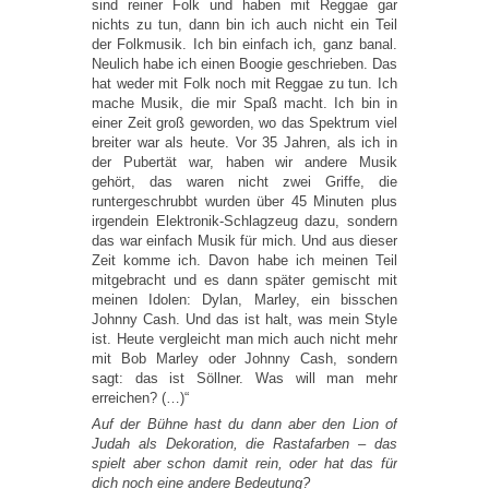
sind reiner Folk und haben mit Reggae gar
nichts zu tun, dann bin ich auch nicht ein Teil
der Folkmusik. Ich bin einfach ich, ganz banal.
Neulich habe ich einen Boogie geschrieben. Das
hat weder mit Folk noch mit Reggae zu tun. Ich
mache Musik, die mir Spaß macht. Ich bin in
einer Zeit groß geworden, wo das Spektrum viel
breiter war als heute. Vor 35 Jahren, als ich in
der Pubertät war, haben wir andere Musik
gehört, das waren nicht zwei Griffe, die
runtergeschrubbt wurden über 45 Minuten plus
irgendein Elektronik-Schlagzeug dazu, sondern
das war einfach Musik für mich. Und aus dieser
Zeit komme ich. Davon habe ich meinen Teil
mitgebracht und es dann später gemischt mit
meinen Idolen: Dylan, Marley, ein bisschen
Johnny Cash. Und das ist halt, was mein Style
ist. Heute vergleicht man mich auch nicht mehr
mit Bob Marley oder Johnny Cash, sondern
sagt: das ist Söllner. Was will man mehr
erreichen? (…)“
Auf der Bühne hast du dann aber den Lion of
Judah als Dekoration, die Rastafarben – das
spielt aber schon damit rein, oder hat das für
dich noch eine andere Bedeutung?