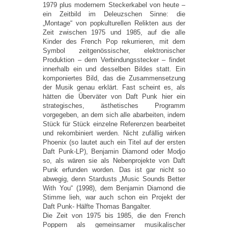
1979 plus modernem Steckerkabel von heute –
ein Zeitbild im Deleuzschen Sinne: die
„Montage“ von popkulturellen Relikten aus der
Zeit zwischen 1975 und 1985, auf die alle
Kinder des French Pop rekurrieren, mit dem
Symbol zeitgenössischer, elektronischer
Produktion – dem Verbindungsstecker – findet
innerhalb ein und desselben Bildes statt. Ein
komponiertes Bild, das die Zusammensetzung
der Musik genau erklärt. Fast scheint es, als
hätten die Überväter von Daft Punk hier ein
strategisches, ästhetisches Programm
vorgegeben, an dem sich alle abarbeiten, indem
Stück für Stück einzelne Referenzen bearbeitet
und rekombiniert werden. Nicht zufällig wirken
Phoenix (so lautet auch ein Titel auf der ersten
Daft Punk-LP), Benjamin Diamond oder Modjo
so, als wären sie als Nebenprojekte von Daft
Punk erfunden worden. Das ist gar nicht so
abwegig, denn Stardusts „Music Sounds Better
With You“ (1998), dem Benjamin Diamond die
Stimme lieh, war auch schon ein Projekt der
Daft Punk- Hälfte Thomas Bangalter.
Die Zeit von 1975 bis 1985, die den French
Poppern als gemeinsamer musikalischer