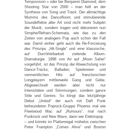
Tempovision » oder bei Benjamin Diamond, dem
Shooting Star von 2000 – man feilt an der
Synthese von Song und Track. Der allmächtige
Wumms des Dancefloors und stimulierende
Soundeffekte aller Art sind nicht mehr Subjekt
der Musik, sondern tragen und dekorieren nun
Strophe/Refrain-Schemata, wie das zu den
Zeiten von analogem Pop auch schon der Fall
war. Damit einher geht auch die Re-Forcierung
des Prinzips „Hit-Single“ und eine klassische,
auf Durchhörbarkeit zielende Album-
Dramaturgie. 1998 von Air auf „Moon Safari“
vorgeführt, ist das Prinzip der Abwechslung von
Dance-Tracks, Balladen, Spielereien und
vermeintlichen Hits auf französischen
Longplayern mittlerweile Gang und Gebe.
Abgewechselt werden aber nicht nur
Intensitäten und Stimmungen, sondern ganze
Stile und Genres. So klingt das letztjährige
Debut „United“ der auch mit Daft Punk
befreundeten Poprock-Gruppe Phoenix mal wie
Fleetwood Mac auf „Rumours“, mal nach
Punkrock und New Wave, dann wie Elektropop
– und könnte im Plattenregal mühelos zwischen
Peter Frampton „Comes Alive“ und Boston