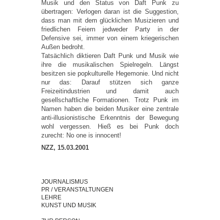
Musik und den Status von Daft Punk zu
übertragen: Verlogen daran ist die Suggestion,
dass man mit dem glücklichen Musizieren und
friedlichen Feiern jedweder Party in der
Defensive sei, immer von einem kriegerischen
Außen bedroht.
Tatsächlich diktieren Daft Punk und Musik wie
ihre die musikalischen Spielregeln. Längst
besitzen sie popkulturelle Hegemonie. Und nicht
nur das: Darauf stützen sich ganze
Freizeitindustrien und damit auch
gesellschaftliche Formationen. Trotz Punk im
Namen haben die beiden Musiker eine zentrale
anti-illusionistische Erkenntnis der Bewegung
wohl vergessen. Hieß es bei Punk doch
zurecht: No one is innocent!
NZZ, 15.03.2001
JOURNALISMUS
PR / VERANSTALTUNGEN
LEHRE
KUNST UND MUSIK