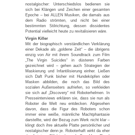
nostalgischer: Unterschiedslos bedienen sie
sich bei Klängen und Zeichen einer gesamten
Epoche – bei ALLEN Musiken, die damals aus
dem Radio strömten, und nicht bei einer
bestimmten Stilrichtung, dessen dissidentes
Potential vielleicht heute zu revitalisieren wäre.
Virgin Killer
Mit der biographisch verständlichen Verklärung
einer Dekade als „goldene Zeit“ – die übrigens
einzig von Air mit ihrem Soundtrack zum Film
„The Virgin Suicides“ in düsteren Farben
gezeichnet wird – gehen auch Strategien der
Maskierung und Infantilisierung einher. Ließen
sich Daft Punk bisher mit Hundeköpfen oder
Masken abbilden, die noch das Bild des
sozialen Außenseiters aufriefen, so verkleiden
sie sich auf „Discovery“ mit Roboterhelmen. In
Presseinterviews erklären sie, dass sie nun als
Roboter die Welt neu entdecken. Abgesehen
davon, dass die Figur des Roboters schon
immer eine weiße, männliche Machtphantasie
darstellte, wird der Bezug zum Werk nicht klar –
klingt doch ihre aktuelle Platte persönlicher und
nostalgischer denn je. Roboterhaft wirkt da eher