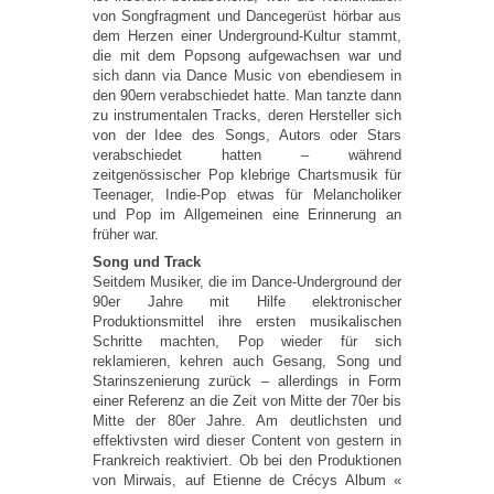
von Songfragment und Dancegerüst hörbar aus
dem Herzen einer Underground-Kultur stammt,
die mit dem Popsong aufgewachsen war und
sich dann via Dance Music von ebendiesem in
den 90ern verabschiedet hatte. Man tanzte dann
zu instrumentalen Tracks, deren Hersteller sich
von der Idee des Songs, Autors oder Stars
verabschiedet hatten – während
zeitgenössischer Pop klebrige Chartsmusik für
Teenager, Indie-Pop etwas für Melancholiker
und Pop im Allgemeinen eine Erinnerung an
früher war.
Song und Track
Seitdem Musiker, die im Dance-Underground der
90er Jahre mit Hilfe elektronischer
Produktionsmittel ihre ersten musikalischen
Schritte machten, Pop wieder für sich
reklamieren, kehren auch Gesang, Song und
Starinszenierung zurück – allerdings in Form
einer Referenz an die Zeit von Mitte der 70er bis
Mitte der 80er Jahre. Am deutlichsten und
effektivsten wird dieser Content von gestern in
Frankreich reaktiviert. Ob bei den Produktionen
von Mirwais, auf Etienne de Crécys Album «