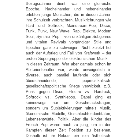
Bezugsrahmen dient, war eine glorreiche
Epoche. Nacheinander und nebeneinander
erlebten junge Menschen, die in diesen Jahren
ihre Schulzeit verbrachten, Musikrichtungen wie
Hard- und Softrock, Mainstream-Pop, Disco,
Funk, Punk, New Wave, Rap, Elektro, Modern
Soul, Synthie- Pop – von unzähligen Subgenres
und vitalen Revivals vorgängiger Stile und
Epochen ganz zu schweigen. Nicht zuletzt fiel
auch der Aufstieg und Fall von Kraftwerk – der
ersten Supergruppe der elektronischen Musik –
in diesen Zeitraum. Wer aber damals schon im
Abiturientenalter war, wurde unweigerlich in
diverse, auch parallel laufende oder sich
überschneidende, popmusikalisch-
gesellschaftspolitische Kriege verwickelt, z.B.
Punk gegen Disco, Electro vs. Hardrock,
Softrock vs. Synthiepop. Dabei ging es
keineswegs nur um Geschmacksfragen,
sondern um Subjektivierungen mittels Musik,
ökonomische Modelle, Geschlechteridentitäten,
Lebensentwürfe, Politik. Aber die Kinder des
French Pop waren noch zu jung, um in den
Kämpfen dieser Zeit Position zu beziehen.
Deshalb ist ihr Rekurs ein rein ästhetisch-