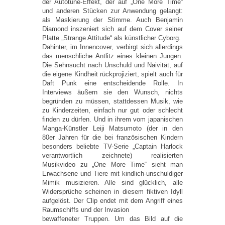
der Autotune-Effekt, der auf „One More Time“
und anderen Stücken zur Anwendung gelangt:
als Maskierung der Stimme. Auch Benjamin
Diamond inszeniert sich auf dem Cover seiner
Platte „Strange Attitude“ als künstlicher Cyborg.
Dahinter, im Innencover, verbirgt sich allerdings
das menschliche Antlitz eines kleinen Jungen.
Die Sehnsucht nach Unschuld und Naivität, auf
die eigene Kindheit rückprojiziert, spielt auch für
Daft Punk eine entscheidende Rolle. In
Interviews äußern sie den Wunsch, nichts
begründen zu müssen, stattdessen Musik, wie
zu Kinderzeiten, einfach nur gut oder schlecht
finden zu dürfen. Und in ihrem vom japanischen
Manga-Künstler Leiji Matsumoto (der in den
80er Jahren für die bei französischen Kindern
besonders beliebte TV-Serie „Captain Harlock
verantwortlich zeichnete) realisierten
Musikvideo zu „One More Time“ sieht man
Erwachsene und Tiere mit kindlich-unschuldiger
Mimik musizieren. Alle sind glücklich, alle
Widersprüche scheinen in diesem fiktiven Idyll
aufgelöst. Der Clip endet mit dem Angriff eines
Raumschiffs und der Invasion
bewaffeneter Truppen. Um das Bild auf die