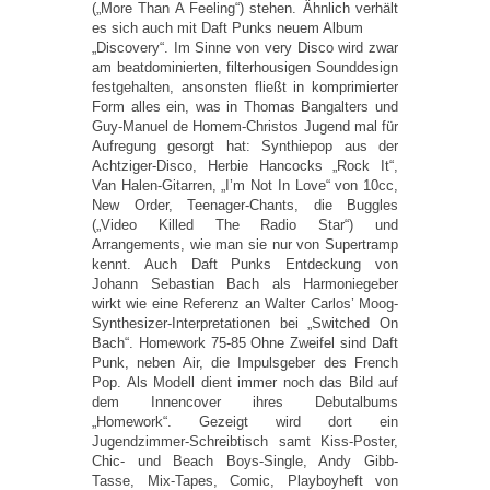
(„More Than A Feeling“) stehen. Ähnlich verhält
es sich auch mit Daft Punks neuem Album
„Discovery“. Im Sinne von very Disco wird zwar
am beatdominierten, filterhousigen Sounddesign
festgehalten, ansonsten fließt in komprimierter
Form alles ein, was in Thomas Bangalters und
Guy-Manuel de Homem-Christos Jugend mal für
Aufregung gesorgt hat: Synthiepop aus der
Achtziger-Disco, Herbie Hancocks „Rock It“,
Van Halen-Gitarren, „I’m Not In Love“ von 10cc,
New Order, Teenager-Chants, die Buggles
(„Video Killed The Radio Star“) und
Arrangements, wie man sie nur von Supertramp
kennt. Auch Daft Punks Entdeckung von
Johann Sebastian Bach als Harmoniegeber
wirkt wie eine Referenz an Walter Carlos’ Moog-
Synthesizer-Interpretationen bei „Switched On
Bach“. Homework 75-85 Ohne Zweifel sind Daft
Punk, neben Air, die Impulsgeber des French
Pop. Als Modell dient immer noch das Bild auf
dem Innencover ihres Debutalbums
„Homework“. Gezeigt wird dort ein
Jugendzimmer-Schreibtisch samt Kiss-Poster,
Chic- und Beach Boys-Single, Andy Gibb-
Tasse, Mix-Tapes, Comic, Playboyheft von