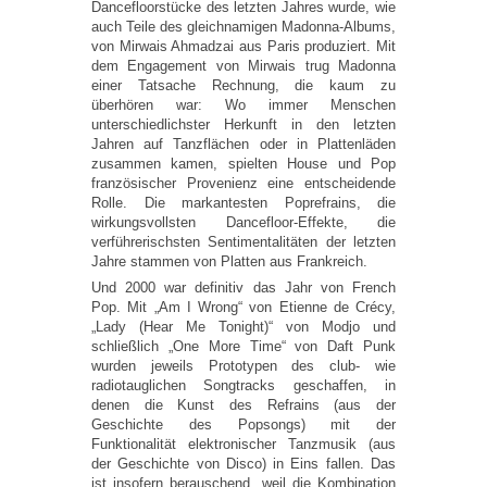
Dancefloorstücke des letzten Jahres wurde, wie
auch Teile des gleichnamigen Madonna-Albums,
von Mirwais Ahmadzai aus Paris produziert. Mit
dem Engagement von Mirwais trug Madonna
einer Tatsache Rechnung, die kaum zu
überhören war: Wo immer Menschen
unterschiedlichster Herkunft in den letzten
Jahren auf Tanzflächen oder in Plattenläden
zusammen kamen, spielten House und Pop
französischer Provenienz eine entscheidende
Rolle. Die markantesten Poprefrains, die
wirkungsvollsten Dancefloor-Effekte, die
verführerischsten Sentimentalitäten der letzten
Jahre stammen von Platten aus Frankreich.
Und 2000 war definitiv das Jahr von French
Pop. Mit „Am I Wrong“ von Etienne de Crécy,
„Lady (Hear Me Tonight)“ von Modjo und
schließlich „One More Time“ von Daft Punk
wurden jeweils Prototypen des club- wie
radiotauglichen Songtracks geschaffen, in
denen die Kunst des Refrains (aus der
Geschichte des Popsongs) mit der
Funktionalität elektronischer Tanzmusik (aus
der Geschichte von Disco) in Eins fallen. Das
ist insofern berauschend, weil die Kombination