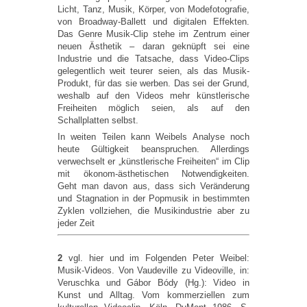
Licht, Tanz, Musik, Körper, von Modefotografie,
von Broadway-Ballett und digitalen Effekten.
Das Genre Musik-Clip stehe im Zentrum einer
neuen Ästhetik – daran geknüpft sei eine
Industrie und die Tatsache, dass Video-Clips
gelegentlich weit teurer seien, als das Musik-
Produkt, für das sie werben. Das sei der Grund,
weshalb auf den Videos mehr künstlerische
Freiheiten möglich seien, als auf den
Schallplatten selbst.
In weiten Teilen kann Weibels Analyse noch
heute Gültigkeit beanspruchen. Allerdings
verwechselt er „künstlerische Freiheiten“ im Clip
mit ökonom-ästhetischen Notwendigkeiten.
Geht man davon aus, dass sich Veränderung
und Stagnation in der Popmusik in bestimmten
Zyklen vollziehen, die Musikindustrie aber zu
jeder Zeit
2
vgl. hier und im Folgenden Peter Weibel:
Musik-Videos. Von Vaudeville zu Videoville, in:
Veruschka und Gábor Bódy (Hg.): Video in
Kunst und Alltag. Vom kommerziellen zum