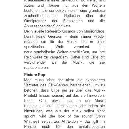
Krankenhaus in einer Umgebung, wo Menschen,
Autos und Häuser nur aus den Wörtern
bestehen, die sie bezeichnen – eine grandiose
zeichentheoretische Reflexion über die
Omnipräsenz der Signikanten und die
Abwesenheit der Signifikate.
Der visuelle Referenz-Kosmos von Musikvideos
kennt keine Grenzen – denn immer wieder
müssen sie für die Musik, die in einer
spezifischen Welt verankert ist,
neue symbolische Welten erschließen, um ihre
Reichweite zu vergrößern. Daher sind Clips oft
verblüffender als die Musik, die sie
repräsentieren.
Picture Pop
Man muss aber gar nicht die exponierten
Vertreter des Clip-Genres heranziehen, um zu
betonen, dass Clips per se über das Musik-
Produkt hinaus weisen, auf das sie hinweisen.
Indem Clips etwas, das in der Musik
thematisiert wird, intensivieren oder indem sie
hinzufügen, was aus der Musik selbst nicht
spricht, wird „the look of the sound“ (John
Whitney) selbst zur Attraktion – das gilt im
Prinzip noch für den einfallslosesten