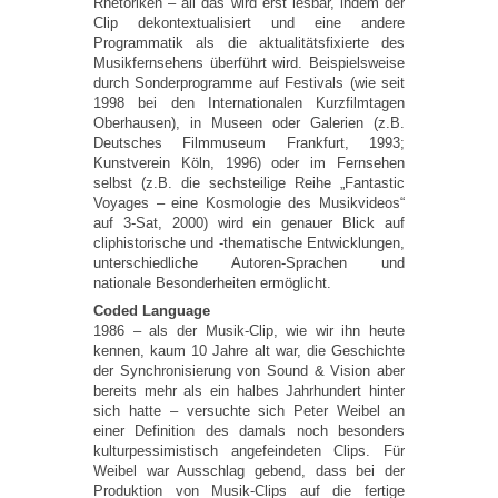
Rhetoriken – all das wird erst lesbar, indem der
Clip dekontextualisiert und eine andere
Programmatik als die aktualitätsfixierte des
Musikfernsehens überführt wird. Beispielsweise
durch Sonderprogramme auf Festivals (wie seit
1998 bei den Internationalen Kurzfilmtagen
Oberhausen), in Museen oder Galerien (z.B.
Deutsches Filmmuseum Frankfurt, 1993;
Kunstverein Köln, 1996) oder im Fernsehen
selbst (z.B. die sechsteilige Reihe „Fantastic
Voyages – eine Kosmologie des Musikvideos“
auf 3-Sat, 2000) wird ein genauer Blick auf
cliphistorische und -thematische Entwicklungen,
unterschiedliche Autoren-Sprachen und
nationale Besonderheiten ermöglicht.
Coded Language
1986 – als der Musik-Clip, wie wir ihn heute
kennen, kaum 10 Jahre alt war, die Geschichte
der Synchronisierung von Sound & Vision aber
bereits mehr als ein halbes Jahrhundert hinter
sich hatte – versuchte sich Peter Weibel an
einer Definition des damals noch besonders
kulturpessimistisch angefeindeten Clips. Für
Weibel war Ausschlag gebend, dass bei der
Produktion von Musik-Clips auf die fertige