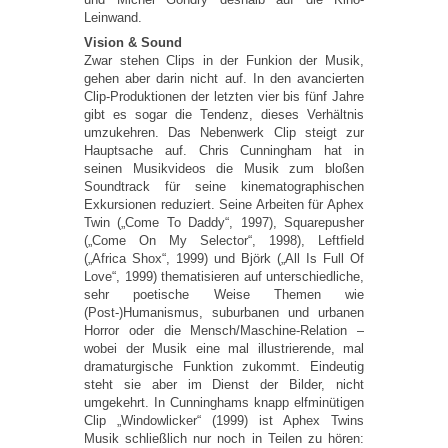
Leinwand.
Vision & Sound
Zwar stehen Clips in der Funkion der Musik,
gehen aber darin nicht auf. In den avancierten
Clip-Produktionen der letzten vier bis fünf Jahre
gibt es sogar die Tendenz, dieses Verhältnis
umzukehren. Das Nebenwerk Clip steigt zur
Hauptsache auf. Chris Cunningham hat in
seinen Musikvideos die Musik zum bloßen
Soundtrack für seine kinematographischen
Exkursionen reduziert. Seine Arbeiten für Aphex
Twin („Come To Daddy“, 1997), Squarepusher
(„Come On My Selector“, 1998), Leftfield
(„Africa Shox“, 1999) und Björk („All Is Full Of
Love“, 1999) thematisieren auf unterschiedliche,
sehr poetische Weise Themen wie
(Post-)Humanismus, suburbanen und urbanen
Horror oder die Mensch/Maschine-Relation –
wobei der Musik eine mal illustrierende, mal
dramaturgische Funktion zukommt. Eindeutig
steht sie aber im Dienst der Bilder, nicht
umgekehrt. In Cunninghams knapp elfminütigen
Clip „Windowlicker“ (1999) ist Aphex Twins
Musik schließlich nur noch in Teilen zu hören: