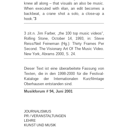
knew all along – that visuals an also be music.
When executed with élan, an edit becomes a
backbeat, a crane shot a solo, a close-up a
hook.”
3
3 zit.n. Jim Farber, „the 100 top music videos“,
Rolling Stone, October 14, 1993, in: Steve
Reiss/Neil Feineman (Hg.): Thirty Frames Per
Second. The Visionary Art Of The Music Video.
New York, Abrams 2000, S. 24.
Dieser Text ist eine überarbeitete Fassung von
Texten, die in den 1998-2000 für die Festival-
Kataloge der Internationalen Kurzfilmtage
Oberhausen entstanden sind.
Musikforum # 94, Juni 2001
JOURNALISMUS
PR / VERANSTALTUNGEN
LEHRE
KUNST UND MUSIK