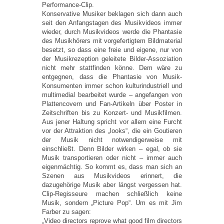
Performance-Clip.
Konservative Musiker beklagen sich dann auch
seit den Anfangstagen des Musikvideos immer
wieder, durch Musikvideos werde die Phantasie
des Musikhörers mit vorgefertigtem Bildmaterial
besetzt, so dass eine freie und eigene, nur von
der Musikrezeption geleitete Bilder-Assoziation
nicht mehr stattfinden könne. Dem wäre zu
entgegnen, dass die Phantasie von Musik-
Konsumenten immer schon kulturindustriell und
multimedial bearbeitet wurde – angefangen von
Plattencovern und Fan-Artikeln über Poster in
Zeitschriften bis zu Konzert- und Musikfilmen.
Aus jener Haltung spricht vor allem eine Furcht
vor der Attraktion des „looks“, die ein Goutieren
der Musik nicht notwendigerweise mit
einschließt. Denn Bilder wirken – egal, ob sie
Musik transportieren oder nicht – immer auch
eigenmächtig. So kommt es, dass man sich an
Szenen aus Musikvideos erinnert, die
dazugehörige Musik aber längst vergessen hat.
Clip-Regisseure machen schließlich keine
Musik, sondern „Picture Pop“. Um es mit Jim
Farber zu sagen:
„Video directors reprove what good film directors