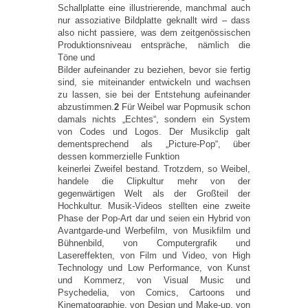
Schallplatte eine illustrierende, manchmal auch
nur assoziative Bildplatte geknallt wird – dass
also nicht passiere, was dem zeitgenössischen
Produktionsniveau entspräche, nämlich die
Töne und
Bilder aufeinander zu beziehen, bevor sie fertig
sind, sie miteinander entwickeln und wachsen
zu lassen, sie bei der Entstehung aufeinander
abzustimmen.
2
Für Weibel war Popmusik schon
damals nichts „Echtes“, sondern ein System
von Codes und Logos. Der Musikclip galt
dementsprechend als „Picture-Pop“, über
dessen kommerzielle Funktion
keinerlei Zweifel bestand. Trotzdem, so Weibel,
handele die Clipkultur mehr von der
gegenwärtigen Welt als der Großteil der
Hochkultur. Musik-Videos stellten eine zweite
Phase der Pop-Art dar und seien ein Hybrid von
Avantgarde-und Werbefilm, von Musikfilm und
Bühnenbild, von Computergrafik und
Lasereffekten, von Film und Video, von High
Technology und Low Performance, von Kunst
und Kommerz, von Visual Music und
Psychedelia, von Comics, Cartoons und
Kinematographie, von Design und Make-up, von