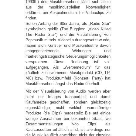
1993ff.) des Musikfernsehens lässt sich allein
aus der musikindustriellen Notwendigkeit
erklären, ein Abspielmedium für Videoclips zu
finden.
Schon Anfang der 80er Jahre, als „Radio Star“
symbolisch gekillt (The Buggles: „Video Killed
The Radio Star“) und die Visualisierung von
Popmusik mittels Videoclip durchgesetzt wurde,
haben sich Künstler und Musikindustrie davon
imagegenerierende Wirkungen und
marketingstrategische Steuerungsmöglichkeiten
versprochen. Diese Rechnung ist voll
aufgegangen. Als „Werbemedium“ für das
käuflich zu erwerbende Musikprodukt (CD, LP,
MC) bzw. Produktumfeld (Konzert, Party) hat
Musikfernsehen längst das Radio überholt.
Mit der Visualisierung von Audio werden aber
nicht nur Images transportiert und damit
Kaufanreize geschaffen, sondern gleichzeitig
eigenständige, nicht wirklich warenförmige
Produkte (die Clips) hergestellt: Bis auf einige
wenige Ausnahmen bei bekannten Stars, wo
Zusammenstellungen von Clips als
Kaufcassetten erhältlich sind, ist allerdings nur
die Musik käuflich erwerbbar, nicht der einzelne