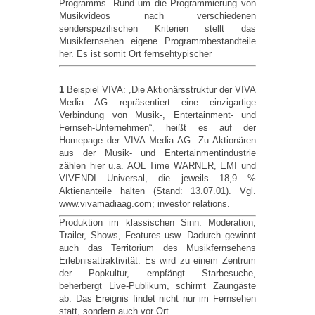
Programms. Rund um die Programmierung von
Musikvideos nach verschiedenen
senderspezifischen Kriterien stellt das
Musikfernsehen eigene Programmbestandteile
her. Es ist somit Ort fernsehtypischer
1
Beispiel VIVA: „Die Aktionärsstruktur der VIVA
Media AG repräsentiert eine einzigartige
Verbindung von Musik-, Entertainment- und
Fernseh-Unternehmen“, heißt es auf der
Homepage der VIVA Media AG. Zu Aktionären
aus der Musik- und Entertainmentindustrie
zählen hier u.a. AOL Time WARNER, EMI und
VIVENDI Universal, die jeweils 18,9 %
Aktienanteile halten (Stand: 13.07.01). Vgl.
www.vivamadiaag.com; investor relations.
Produktion im klassischen Sinn: Moderation,
Trailer, Shows, Features usw. Dadurch gewinnt
auch das Territorium des Musikfernsehens
Erlebnisattraktivität. Es wird zu einem Zentrum
der Popkultur, empfängt Starbesuche,
beherbergt Live-Publikum, schirmt Zaungäste
ab. Das Ereignis findet nicht nur im Fernsehen
statt, sondern auch vor Ort.