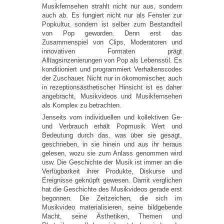
Musikfernsehen strahlt nicht nur aus, sondern
auch ab. Es fungiert nicht nur als Fenster zur
Popkultur, sondern ist selber zum Bestandteil
von Pop geworden. Denn erst das
Zusammenspiel von Clips, Moderatoren und
innovativen Formaten prägt
Alltagsinzenierungen von Pop als Lebensstil. Es
konditioniert und programmiert Verhaltenscodes
der Zuschauer. Nicht nur in ökomomischer, auch
in rezeptionsästhetischer Hinsicht ist es daher
angebracht, Musikvideos und Musikfernsehen
als Komplex zu betrachten.
Jenseits vom individuellen und kollektiven Ge-
und Verbrauch erhält Popmusik Wert und
Bedeutung durch das, was über sie gesagt,
geschrieben, in sie hinein und aus ihr heraus
gelesen, wozu sie zum Anlass genommen wird
usw. Die Geschichte der Musik ist immer an die
Verfügbarkeit ihrer Produkte, Diskurse und
Ereignisse geknüpft gewesen. Damit verglichen
hat die Geschichte des Musikvideos gerade erst
begonnen. Die Zeitzeichen, die sich im
Musikvideo materialisieren, seine bildgebende
Macht, seine Ästhetiken, Themen und