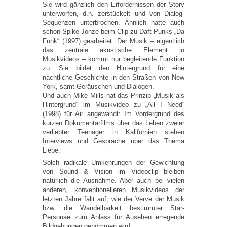
Sie wird gänzlich den Erfordernissen der Story
unterworfen, d.h. zerstückelt und von Dialog-
Sequenzen unterbrochen. Ähnlich hatte auch
schon Spike Jonze beim Clip zu Daft Punks „Da
Funk“ (1997) gearbeitet. Der Musik – eigentlich
das zentrale akustische Element in
Musikvideos – kommt nur begleitende Funktion
zu: Sie bildet den Hintergrund für eine
nächtliche Geschichte in den Straßen von New
York, samt Geräuschen und Dialogen.
Und auch Mike Mills hat das Prinzip „Musik als
Hintergrund“ im Musikvideo zu „All I Need“
(1998) für Air angewandt: Im Vordergrund des
kurzen Dokumentarfilms über das Leben zweier
verliebter Teenager in Kalifornien stehen
Interviews und Gespräche über das Thema
Liebe.
Solch radikale Umkehrungen der Gewichtung
von Sound & Vision im Videoclip bleiben
natürlich die Ausnahme. Aber auch bei vielen
anderen, konventionelleren Musikvideos der
letzten Jahre fällt auf, wie der Verve der Musik
bzw. die Wandelbarkeit bestimmter Star-
Personae zum Anlass für Ausehen erregende
Bildgebungen genommen wird.