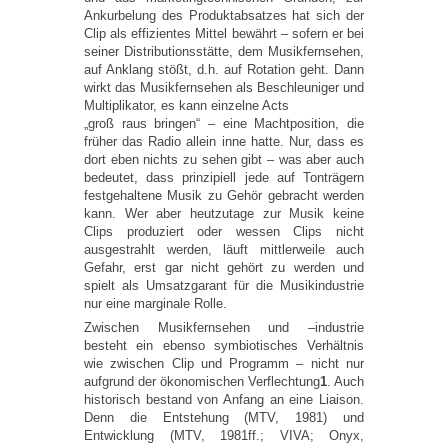
Ankurbelung des Produktabsatzes hat sich der
Clip als effizientes Mittel bewährt – sofern er bei
seiner Distributionsstätte, dem Musikfernsehen,
auf Anklang stößt, d.h. auf Rotation geht. Dann
wirkt das Musikfernsehen als Beschleuniger und
Multiplikator, es kann einzelne Acts
„groß raus bringen“ – eine Machtposition, die
früher das Radio allein inne hatte. Nur, dass es
dort eben nichts zu sehen gibt – was aber auch
bedeutet, dass prinzipiell jede auf Tonträgern
festgehaltene Musik zu Gehör gebracht werden
kann. Wer aber heutzutage zur Musik keine
Clips produziert oder wessen Clips nicht
ausgestrahlt werden, läuft mittlerweile auch
Gefahr, erst gar nicht gehört zu werden und
spielt als Umsatzgarant für die Musikindustrie
nur eine marginale Rolle.
Zwischen Musikfernsehen und –industrie
besteht ein ebenso symbiotisches Verhältnis
wie zwischen Clip und Programm – nicht nur
aufgrund der ökonomischen Verflechtung
1
. Auch
historisch bestand von Anfang an eine Liaison.
Denn die Entstehung (MTV, 1981) und
Entwicklung (MTV, 1981ff.; VIVA; Onyx,