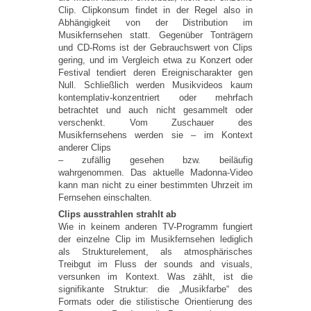
Clip. Clipkonsum findet in der Regel also in
Abhängigkeit von der Distribution im
Musikfernsehen statt. Gegenüber Tonträgern
und CD-Roms ist der Gebrauchswert von Clips
gering, und im Vergleich etwa zu Konzert oder
Festival tendiert deren Ereignischarakter gen
Null. Schließlich werden Musikvideos kaum
kontemplativ-konzentriert oder mehrfach
betrachtet und auch nicht gesammelt oder
verschenkt. Vom Zuschauer des
Musikfernsehens werden sie – im Kontext
anderer Clips
– zufällig gesehen bzw. beiläufig
wahrgenommen. Das aktuelle Madonna-Video
kann man nicht zu einer bestimmten Uhrzeit im
Fernsehen einschalten.
Clips ausstrahlen strahlt ab
Wie in keinem anderen TV-Programm fungiert
der einzelne Clip im Musikfernsehen lediglich
als Strukturelement, als atmosphärisches
Treibgut im Fluss der sounds and visuals,
versunken im Kontext. Was zählt, ist die
signifikante Struktur: die „Musikfarbe“ des
Formats oder die stilistische Orientierung des