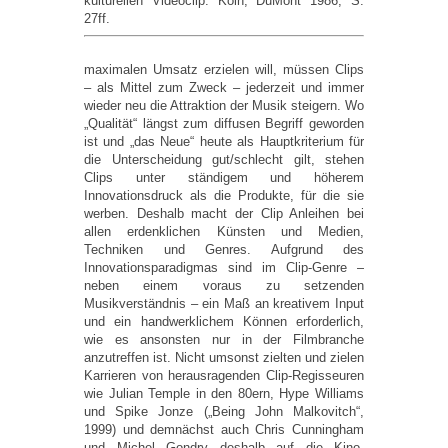
kulturellen Videoclip. Köln, DuMont 1986, S.
27ff.
maximalen Umsatz erzielen will, müssen Clips
– als Mittel zum Zweck – jederzeit und immer
wieder neu die Attraktion der Musik steigern. Wo
„Qualität“ längst zum diffusen Begriff geworden
ist und „das Neue“ heute als Hauptkriterium für
die Unterscheidung gut/schlecht gilt, stehen
Clips unter ständigem und höherem
Innovationsdruck als die Produkte, für die sie
werben. Deshalb macht der Clip Anleihen bei
allen erdenklichen Künsten und Medien,
Techniken und Genres. Aufgrund des
Innovationsparadigmas sind im Clip-Genre –
neben einem voraus zu setzenden
Musikverständnis – ein Maß an kreativem Input
und ein handwerklichem Können erforderlich,
wie es ansonsten nur in der Filmbranche
anzutreffen ist. Nicht umsonst zielten und zielen
Karrieren von herausragenden Clip-Regisseuren
wie Julian Temple in den 80ern, Hype Williams
und Spike Jonze („Being John Malkovitch“,
1999) und demnächst auch Chris Cunningham
und Michel Gondry deshalb auf die Kino-