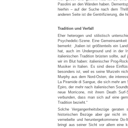
Pasolini an den Wänden haben. Dements
hierhin – auf der Suche nach dem Thrill
anderen Seite ist die Gentrifizierung, die
Tradition und Verfall
Eher heterogen und stilistisch untersch
Psychedelic-Szene. Eine Gemeinsamkeit be
bemerkt: „Italien ist größtenteils ein La
hat, auch im Underground und in der In
italienischen Tradition brüsten sollte, au
wir im Blut haben: italienischer Prog-Roc
Musiker in Italien. Es sind diese Einflü
besonders ist, weil es seine Wurzeln nic
Murphy aus dem Nord-Osten, die interessi
La Piramide di Sangue, die sich mehr am 
Epiro, der mehr nach italienischen Soundtr
neue Morricone, mit ihrem Death Surf-
verbunden, dass man sich auf eine ge
Tradition bezieht.“
Solche Vergangenheitsbezüge geraten sc
historischen Bezüge aber gar nicht im V
vernebelte und heruntergekommene Do-It-
bringt aus seiner Sicht vor allem eine 