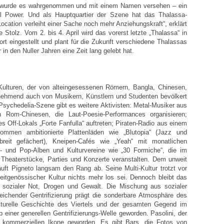
wurde es wahrgenommen und mit einem Namen versehen – ein
iel Power. Und als Hauptquartier der Szene hat das Thalassa-
ocation verleiht einer Sache noch mehr Anziehungskraft“, erklärt
Stolz. Vom 2. bis 4. April wird das vorerst letzte „Thalassa“ in
ort eingestellt und plant für die Zukunft verschiedene Thalassas
 in den Nuller Jahren eine Zeit lang gelebt hat.
 Kulturen, der von alteingesessenen Römern, Bangla, Chinesen,
unehmend auch von Musikern, Künstlern und Studenten bevölkert
Psychedelia-Szene gibt es weitere Aktivisten: Metal-Musiker aus
 Rom-Chinesen, die Laut-Poesie-Performances organisieren;
des Off-Lokals „Forte Fanfulla“ auftreten; Piraten-Radio aus einem
mmen ambitionierte Plattenläden wie „Blutopia“ (Jazz und
breit gefächert), Kneipen-Cafés wie „Yeah“ mit monatlichen
k- und Pop-Alben und Kulturvereine wie „30 Formiche“, die im
Theaterstücke, Parties und Konzerte veranstalten. Dem unweit
ft Pigneto langsam den Rang ab. Seine Multi-Kultur trotzt vor
zeitgenössischer Kultur nichts mehr los sei. Dennoch bleibt das
t sozialer Not, Drogen und Gewalt. Die Mischung aus sozialer
eichender Gentrifizierung prägt die sonderbare Atmosphäre des
 kulturelle Geschichte des Viertels und der gesamten Gegend im
einer generellen Gentrifizierungs-Welle geworden. Pasolini, der
er kommerziellen Ikone geworden. Es gibt Bars, die Fotos von