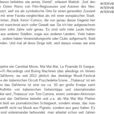
enso beliebtes wie armes Viertel“, erläutert Mattioli. „Seit den
INTERVI
 im Osten Roms von Film-Regisseuren und Autoren des Neo-
INTERVI
utzt, weil sie als symbolische Orte für einen generellen Zustand
INTERVI
 mit einer Favela vergleichbar als mit einer europäischen Stadt.
rühmten „Rank Xerox“-Comics, die von genau dieser Gegend hier
g und manchmal auch voller Gewalt war. Da ich hier aufgewachsen
tzten zehn Jahre sehr genau. Es sind sehr viele Leute hierhin
 aus anderen Städten, sogar aus anderen Ländern. Viele haben
 andere haben Veranstaltungsorte oder Clubs aufgemacht. Bald
nden. Und mal all diese Dinge teilt, wird daraus sowas wie eine
ojekte wie Cannibal Movie, Mai Mai Mai, La Piramide Di Sangue,
o=Fi Recordings und Boring Machines (das allerdings im Veneto
DalVerme, wo seit 2012 jährlich das dreitätige Musik-Festival
e der italienischen Occult Psychedelia-Szene. „Thalassa“ ist ein
enn das DalVerme ist eine nur ca. 50 qm große Kneipe samt
ftritte von italienischen Geheimtipps und internationalen
tet wird „Thalassa“ von Toni Cutrone, einem zentralen Aktivisten
und das DalVerme betreibt und u.a. als Mai Mai Mai Platten
cht bloß ein journalistisches Schlagwort, sondern etwas, das man
trifft nicht nur Musik aus Pigneto, sondern aus ganz Italien. Es
, sind untereinander befreundet, man arbeitet schon seit Jahren