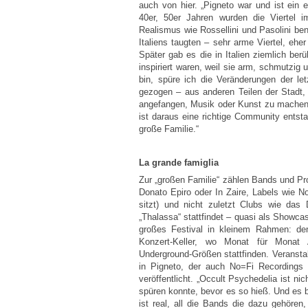
auch von hier. „Pigneto war und ist ein eb
40er, 50er Jahren wurden die Viertel
Realismus wie Rossellini und Pasolini ben
Italiens taugten – sehr arme Viertel, eher
Später gab es die in Italien ziemlich be
inspiriert waren, weil sie arm, schmutzi
bin, spüre ich die Veränderungen der le
gezogen – aus anderen Teilen der Stadt,
angefangen, Musik oder Kunst zu machen,
ist daraus eine richtige Community entsta
große Familie.“
La grande famiglia
Zur „großen Familie“ zählen Bands und Pr
Donato Epiro oder In Zaire, Labels wie N
sitzt) und nicht zuletzt Clubs wie das 
„Thalassa“ stattfindet – quasi als Showcas
großes Festival in kleinem Rahmen: d
Konzert-Keller, wo Monat für Monat Au
Underground-Größen stattfinden. Veranstal
in Pigneto, der auch No=Fi Recordings 
veröffentlicht. „Occult Psychedelia ist ni
spüren konnte, bevor es so hieß. Und es be
ist real, all die Bands die dazu gehören