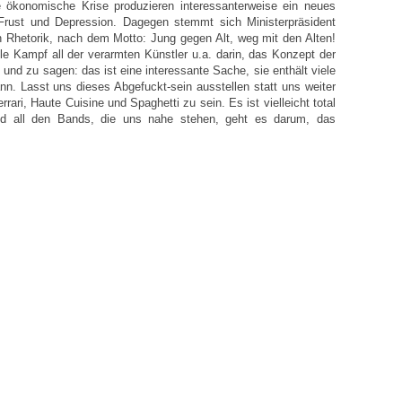
e ökonomische Krise produzieren interessanterweise ein neues
Frust und Depression. Dagegen stemmt sich Ministerpräsident
n Rhetorik, nach dem Motto: Jung gegen Alt, weg mit den Alten!
lle Kampf all der verarmten Künstler u.a. darin, das Konzept der
und zu sagen: das ist eine interessante Sache, sie enthält viele
n. Lasst uns dieses Abgefuckt-sein ausstellen statt uns weiter
rari, Haute Cuisine und Spaghetti zu sein. Es ist vielleicht total
und all den Bands, die uns nahe stehen, geht es darum, das
“