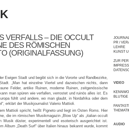
IK
 VERFALLS – DIE OCCULT
JOURNA
PR / VE
NE DES RÖMISCHEN
LEHRE
TO (ORIGINALFASSUNG)
KUNST U
ZUR PE
IMPRES
DATENS
er Ewigen Stadt und begibt sich in die Vororte und Randbezirke,
Stadt. „Man hat einzelne Viertel und dazwischen nichts, dann
VIDEO
braune Felder, antike Ruinen, moderne Ruinen, zeitgenössische
KENNWOR
nn man spüren wie verfallen, verrostet und ruinös alles ist. Es
BLUTIGE
 Europa fühlt und andere, wo man glaubt, in Nordafrika oder dem
, erklärt der Musikjournalist Valerio Mattioli.
FANTAST
 dem Mattioli spricht, heißt Pigneto und liegt im Osten Roms. Hier
THEMATI
ne, die im römischen Musikmagazin „Blow Up“ als „italian occult
 Musik düster, experimentell und esoterisch ausgerichtet ist.
AUDIO
hrem Album „Death Surf“ über Italien hinaus bekannt wurde, kommt